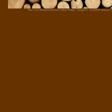
Bau- und Möbelschreinerei Volker Philipp - Burgstr.1 - D-63808 Haibach | 